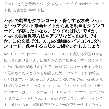
ド 遅い. さらば青春のパンク ダウンロード. Graboid video 4.3
下載. 古典音樂 專輯 下載.
Avgleの動画をダウンロード・保存する方法 · Avgle
というアダルト動画サイトからある動画をダウンロ
ード、保存したいなら、どうすれば良いですか。
Avgleの動画保存方法やアプリなどをお探しです
か。この文章では、Avgleの動画をパソコンにダウ
ンロード、保存する方法をご紹介いたしましょう
AVG PC TuneUpのバージョン19.1.1209.0に関する変更ログ情
報はまだありません。出版社がこの情報を公開するのに時間
がかかる場合がありますので、数日後にもう一度チェックし
て更新されたかどうかを確認した後、 アンケートにお答えい
ただけますか？ 2018/03/19 2020/01/28 AVG Web TuneUp, 無
料ダウンロード。. AVG Web TuneUp 4.3.9.626: AVG Web チュ
ーンナップは、インターネット エクスプ ローラー、グーグル
・ クロムメッキと Mozilla Firefox のブラウザーのアドオンで
す。それ offeres 機能追跡ブラウザーの フリーのオンライン