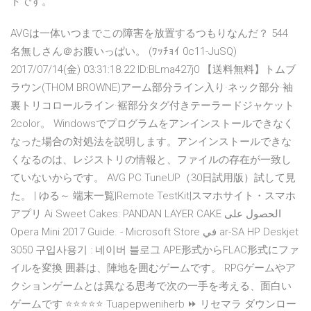
トです。
AVGは一体いつまでこの障害を放置するつもりなんだ？ 544
名無しさん＠お腹いっぱい。 (ﾜｯﾁｮｲ 0c11-JuSQ)
2017/07/14(金) 03:31:18.22 ID:BLma427j0 【送料無料】トムブ
ラウン(THOM BROWNE)アーム部分ライン入り·ネック部分·袖
裏トリコロールライン·裾部分タグ付きテーラードジャケット
2color。 Windowsでプログラムをアンインストールできなく
なった場合の対処法を説明します。アンインストールできな
くなるのは、レジストリの情報と、ファイルの存在が一致し
ていないからです。 AVG PC TuneUP（30日試用版）試して見
た。 | ゆる～ 端末一覧|Remote TestKit|スマホサイト・スマホ
アプリ Ai Sweet Cakes: PANDAN LAYER CAKE الحصول على
Opera Mini 2017 Guide. - Microsoft Store في ar-SA HP Deskjet
3050 구입사용기 : 네이버 블로그 APE形式からFLAC形式にファ
イルを変換 囲碁は、陣地を囲むゲームです。 RPGゲームやア
クションゲームとは異なる思考で次の一手を考える、面白い
ゲームです ⭐⭐⭐⭐⭐ Tuapepweniherb ⏩ リセマラ ダウンロー