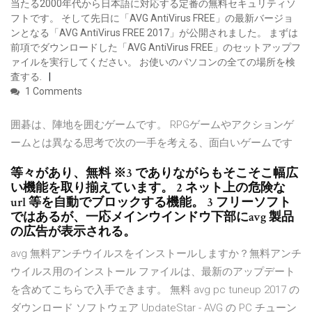
当たる2000年代から日本語に対応する定番の無料セキュリティソ
フトです。 そして先日に「AVG AntiVirus FREE」の最新バージョ
ンとなる「AVG AntiVirus FREE 2017」が公開されました。 まずは
前項でダウンロードした「AVG AntiVirus FREE」のセットアップフ
ァイルを実行してください。 お使いのパソコンの全ての場所を検
査する.
1 Comments
囲碁は、陣地を囲むゲームです。 RPGゲームやアクションゲ
ームとは異なる思考で次の一手を考える、面白いゲームです
等々があり、無料 ※3 でありながらもそこそこ幅広
い機能を取り揃えています。 2 ネット上の危険な
url 等を自動でブロックする機能。 3 フリーソフト
ではあるが、一応メインウインドウ下部にavg 製品
の広告が表示される。
avg 無料アンチウイルスをインストールしますか？無料アンチ
ウイルス用のインストール ファイルは、最新のアップデート
を含めてこちらで入手できます。 無料 avg pc tuneup 2017 の
ダウンロード ソフトウェア UpdateStar - AVG の PC チューン