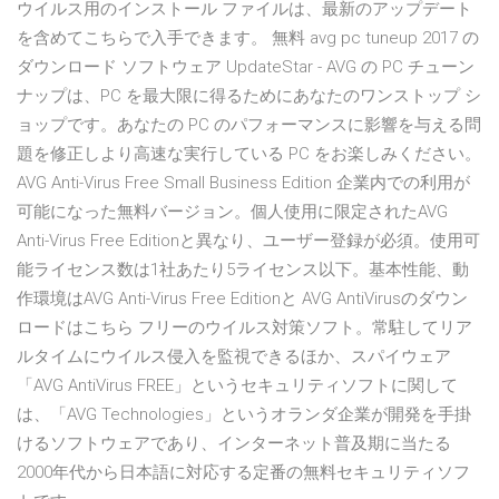
ウイルス用のインストール ファイルは、最新のアップデート
を含めてこちらで入手できます。 無料 avg pc tuneup 2017 の
ダウンロード ソフトウェア UpdateStar - AVG の PC チューン
ナップは、PC を最大限に得るためにあなたのワンストップ シ
ョップです。あなたの PC のパフォーマンスに影響を与える問
題を修正しより高速な実行している PC をお楽しみください。
AVG Anti-Virus Free Small Business Edition 企業内での利用が
可能になった無料バージョン。個人使用に限定されたAVG
Anti-Virus Free Editionと異なり、ユーザー登録が必須。使用可
能ライセンス数は1社あたり5ライセンス以下。基本性能、動
作環境はAVG Anti-Virus Free Editionと AVG AntiVirusのダウン
ロードはこちら フリーのウイルス対策ソフト。常駐してリア
ルタイムにウイルス侵入を監視できるほか、スパイウェア
「AVG AntiVirus FREE」というセキュリティソフトに関して
は、「AVG Technologies」というオランダ企業が開発を手掛
けるソフトウェアであり、インターネット普及期に当たる
2000年代から日本語に対応する定番の無料セキュリティソフ