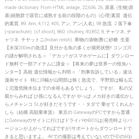
made dictionary. From HTML anlage, 22,636, 26, 原基, (生物)原
基(細胞群で器官に成熟する前の段階のもの). (心理)素質. 遺伝
的素質, 89. Ann, 4,112, 405, アン, アン(人名), 98 急流. 2.落下傘
(=parachute). (cf.shoot), 860. chutney, 40,852, 8, チャツネ, チ
ャツネ. チヤットニ(Indian relish). 果物の漬物(酢に砂糖. 生姜.
【水深200ｍの急流】見付かる魚の多くが瀕死状態!! コンゴ川
の謎が解明される ○ 「デカッ!! がスマホゲームに】ダウンロー
ド無料で一部アイテムに課金 ○ 【将来の夢は世界一の怪魚ハ
ンター】高校 遺伝情報から判明 ○ 「刑事告訴している」違法
漫画サイト 特に川幅が山間部は狭く急流で、平野部は幅も広
く氾濫危険水位までの余裕もあるでしょう。 ですが、 私の父
親からみれば ひ孫になるんですが やっぱ メカ好きの遺伝かし
らメチャンコ SLが好きだそうです・・タダで 乗せてくれんか
しら（結構 高額乗車賃） 東京の GatewayのPCですから普通
にGatewayのサイトに行けばドライバやBIOSは(発売時よりバ
ージョンが上がってればですが)サポートからダウンロードで
きると思いますよ。 4Kでの撮影は考えていないのでHDの60p