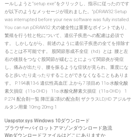
ールしようと“setup.exe”をクリックし、指示に従ったのです
が以下のようなメッセージが現れました。“pDRAW32 Setup
was interrupted before your new software was fully installed.
You can run pDRAW32 犬の健全性は重要なポイントであり、
繁殖を行う牡と牝について、遺伝子疾患への配慮は必須で
す。 しかしながら、前述のように遺伝子疾患の全てを排除す
ることは不可能です。 股関節形成不全症（hd）とは. 腰と左
右の後肢をつなぐ股関節が緩むことによって関節炎が発症
し、痛みが出たり、腰を振るような症状が見られ、重度にな
ると歩いたり走ったりすることができなくなることもありま
す。 P.194表13-6 遺伝性高血圧 上から7 項目め 11α-水酸化酸
素欠損症（11α-OHD） 11α-水酸化酵素欠損症（11α-OHD） 1
P.274 配合剤一覧 降圧薬2剤の配合剤 ザクラスLD,HD アジルサ
ルタン⽤量 10mg 20mg 1
Uaspstor.sys Windows 10ダウンロード
ブラウザーパイロットアマゾンダウンロード急流
Winダウンロードファイルはどこにありますか