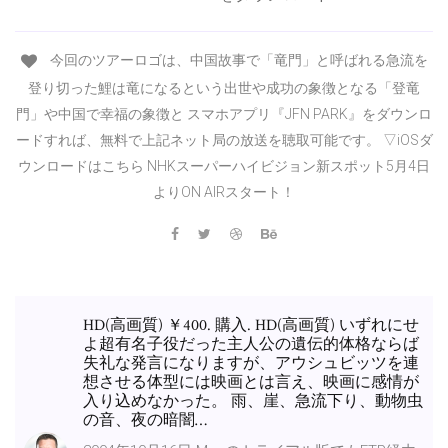
今回のツアーロゴは、中国故事で「竜門」と呼ばれる急流を
登り切った鯉は竜になるという出世や成功の象徴となる「登竜
門」や中国で幸福の象徴と スマホアプリ『JFN PARK』をダウンロ
ードすれば、無料で上記ネット局の放送を聴取可能です。 ▽iOSダ
ウンロードはこちら NHKスーパーハイビジョン新スポット5月4日
よりON AIRスタート！
HD(高画質) ￥400. 購入. HD(高画質) いずれにせ
よ超有名子役だった主人公の遺伝的体格ならば
失礼な発言になりますが、アウシュビッツを連
想させる体型には映画とは言え、映画に感情が
入り込めなかった。 雨、崖、急流下り、動物虫
の音、夜の暗闇…