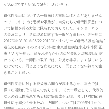
か30p位ですと64GBで2時間は行けそう。
遺伝性疾患についての一般向けの書籍はほとんどありません
ので、これまでは患者や家族がご自分たちで遺伝性疾患につ
いて情報を得る方法は限られておりました。インターネット
の普及により、遺伝現象に関する一般的な事柄や、各疾患に
2017/06/28 2016/05/22 2019/01/14 シリーズ遺伝相談 総論編2
遺伝の仕組み そのタイプと特徴 東京逓信病院小児科 小野 正
恵 どんな疾患も、多かれ少なかれ遺伝的要因と環境要因が関
わっている。一卵性の双子では、外見が非常によく似ている
だけでなく、同じような病気になり、同じような年齢まで生
きることも多い。
遺伝性疾患に対する愛犬家の関心が高まるなか、本会では、
様々な活動に取り組んでおります。 その一環として、代表的
な犬の遺伝性疾患である股関節形成不全症、および肘関節異
形性症を減少させるため、股関節については2006年4月から、