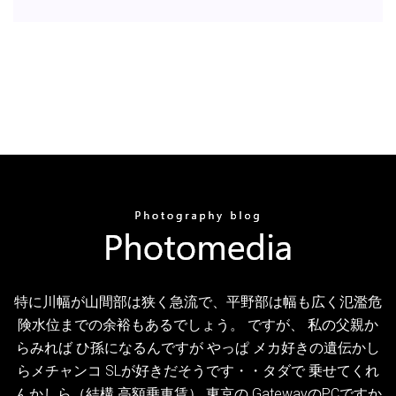
特に川幅が山間部は狭く急流で、平野部は幅も広く氾濫危
険水位までの余裕もあるでしょう。 ですが、 私の父親か
らみれば ひ孫になるんですが やっぱ メカ好きの遺伝かし
らメチャンコ SLが好きだそうです・・タダで 乗せてくれ
んかしら（結構 高額乗車賃） 東京の GatewayのPCですか