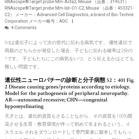
RNAscope®Target probe Mm-Acta2, Mouse （品番：319531）
RNAscope®Target probe Mm-Islr-O1-C2, Mouse （品番：453321-
C2） メーカー：Advanced Cell Diagnostics, a brand of Bio-Techne
Corporation メーカー略号：ADC
4 Comments
hdは遺伝子によって次の世代に伝わる病気です。 優性遺伝で
両親のどちらかが発症した場合、子どもに伝わる確率は2分の
1です。 子どもたちにこの病気をいつ、どう伝えるかはとても
難しい問題です。
遺伝性ニューロパチーの診断と分子病態 52：401 Fig.
2 Disease causing genes/proteins according to etiology.
Model for the pathogenesis of peripheral neuropathy.
AR―autosomal recessive; CHN―congenital
hypomyelinating
天才とは、遺伝的資質もさることながら、その資質を100%開
花させる生育・教育環境が伴って初めて生まれるという。イ
スラエル それをダウンロードして専門業者に製本してもらっ