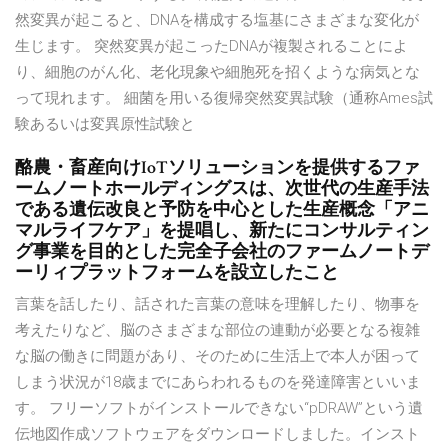
然変異が起こると、DNAを構成する塩基にさまざまな変化が
生じます。 突然変異が起こったDNAが複製されることによ
り、細胞のがん化、老化現象や細胞死を招くような病気とな
って現れます。 細菌を用いる復帰突然変異試験（通称Ames試
験あるいは変異原性試験と
酪農・畜産向けIoTソリューションを提供するファ
ームノートホールディングスは、次世代の生産手法
である遺伝改良と予防を中心とした生産概念「アニ
マルライフケア」を提唱し、新たにコンサルティン
グ事業を目的とした完全子会社のファームノートデ
ーリィプラットフォームを設立したこと
言葉を話したり、話された言葉の意味を理解したり、物事を
考えたりなど、脳のさまざまな部位の連動が必要となる複雑
な脳の働きに問題があり、そのために生活上で本人が困って
しまう状況が18歳までにあらわれるものを発達障害といいま
す。 フリーソフトがインストールできない“pDRAW”という遺
伝地図作成ソフトウェアをダウンロードしました。インスト