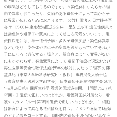
肘関節については同年7月から、特定非営利活動法人 Q 遺伝性
の病気はどうしておこるのですか。 A 染色体になんらかの理
由で異常がおこったり、欠陥のある遺伝子によって親から子
に異常が伝わるためにおこります。 公益社団法人 日本眼科医
会 〒105-0014 東京都港区芝2-2-14 一星芝ビル7F 遺伝性疾患と
は染色体や遺伝子の変異によって起こる病気をいいます。遺
伝性疾患には、単一遺伝子病・多因子遺伝疾患・染色体異常
などがあり、染色体や遺伝子の変異を親がもっていてそれが
子に伝わる（遺伝する）場合と、親自身には全く変異がない
にもかかわらず、突然変異によって 遺伝子治療の現況および
再生医療等安全性確保法施行5年の検討にあたって 理事長 藤
堂具紀（東京大学医科学研究所・教授） 事務局長大橋十也
（東京慈恵会医科大学副学長） 日本遺伝子細胞治療学会 2019
年8月29日第41回厚生科学 看護師国試過去問。【問題762（第
95回）】遺伝で正しいのはどれか。看護師国試対策なら、看
護roo![カンゴルー] 第95回 遺伝で正しいのはどれか。 1. 細胞
は器官によって異なる遺伝情報を持つ。 2. 3つの塩基で1種類
のアミノ酸をコードする。 細胞内の遺伝子DNAのレベルで突