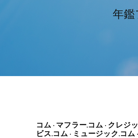
年鑑
コム · マフラー.コム · クレ
ビス.コム · ミュージック.コム 