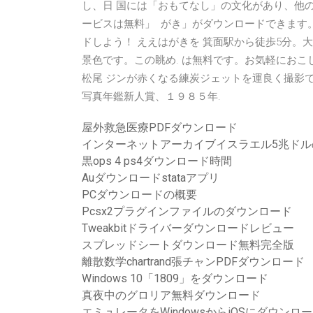
し、日 国には「おもてなし」の文化があり、他の
ービスは無料」 がき」がダウンロードできます
ドしよう！ ええはがきを 箕面駅から徒歩5分。
景色です。この眺め. は無料です。お気軽におこ
松尾 ジンが赤くなる練炭ジェットを運良く撮影で
写真年鑑新人賞、１９８５年.
屋外救急医療PDFダウンロード
インターネットアーカイブイスラエル5兆ドル
黒ops 4 ps4ダウンロード時間
Auダウンロードstataアプリ
PCダウンロードの概要
Pcsx2プラグインファイルのダウンロード
Tweakbitドライバーダウンロードレビュー
スプレッドシートダウンロード無料完全版
離散数学chartrand張チャンPDFダウンロード
Windows 10「1809」をダウンロード
真夜中のグロリア無料ダウンロード
エミュレータをWindowsからiOSにダウンロ