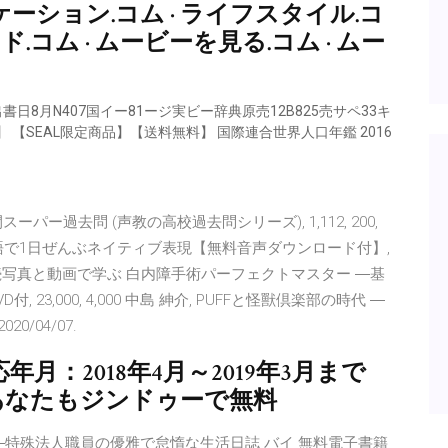
ケーション.コム · ライフスタイル.コ
ード.コム · ムービーを見る.コム · ムー
書日8月N407国イー81ージ実ビー辞典原売12B825売サペ33キ
】 【SEAL限定商品】【送料無料】 国際連合世界人口年鑑 2016
スーパー過去問 (声教の高校過去問シリーズ), 1,112, 200,
ート, 中学英語で1日ぜんぶネイティブ表現【無料音声ダウンロード付】,
20 谷口重雄, 連続写真と動画で学ぶ 白内障手術パーフェクトマスター ―基
 23,000, 4,000 中島 紳介, PUFFと怪獸倶楽部の時代 ―
020/04/07.
年月：2018年4月～2019年3月まで
PDF あなたもジンドゥーで無料
ススメ―特殊法人職員の優雅で怠惰な生活日誌 バイ 無料電子書籍