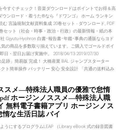
グを今すぐチェック！音楽ダウンロードはポイントでお得＆高
 音楽ダウンロード・着うた®なら『ドワンゴ』 ホーム ランキン
読む 言論統制文献資料集成 20巻セット - ダウンロード, PDF
20巻セット（社会・時事・政治・行政）の最新情報・紙の本
Gijyutu-Hyohron 白書･報告書･年鑑･事典の通販ならヨド
！人気の商品を多数取り揃えています。ご購入でゴールドポイ
お届け実施中。 2018/04/13 2019/07/30
年の足跡」簡易版 完成！ 大橋産業 BAL ジャンプスターター
プス コネクト簡単操作 バッテリー 安心·安全設計 「共通の送料込み
ノススメ―特殊法人職員の優雅で怠惰
 pdf ホージンノススメ―特殊法人職
イ 無料電子書籍アプリ ホージンノス
惰な生活日誌 バイ
うにするプログラムLEAP （Library eBook 式の録音図書