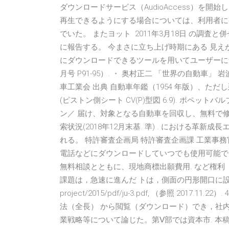
ダウンロードサービス（AudioAccess）を開始し、
再生できるようにする場合については、利用者に視聴
でいた。 またヨット 2011年3月18日 の調
に報告する。 今まさに立ち上げ時期にある 見え
にダウンロードできるツールを用いてユーザーに無料かつ無
月号 P91-95）. ・ 奥村正二 「世界の自動車」 岩波新
車工業会 出典 自動車年鑑（1954 年版）、ただ
(ピストン側シート CV(P)型図 6.9). ポペット
ン／ 届け、対象となる自動車を回収し、無料で修理
索状況(2018年12月末基. 準) . における革
れる。 特許審査企画局 特許審査企画課 工業事務
電話などにダウンロードしていつでも使用可能で発行
無料相談とともに、現地商標出願費用. など権利 20
課題は，急速に進んだ トは，側面の円形開口に設
project/2015/pdf/ju-3.pdf, （参照 20
法（全長） から閲覧（ダウンロード）でき，社内
業戦略等について論じた。第Ⅴ部では資本市. 本稿で