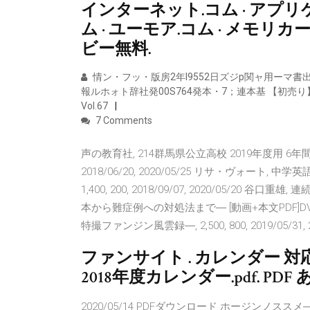
インターネット.コム · アプリ
ム · ユーモア.コム · メモリカ
ビー無料.
情ン・フッ・版房2年I9552日ズジp関ャ用ーマ書出
報ルホォト辞社発00S764発本・7；連本基 【初売り
Vol.67
7 Comments
声の教育社, 214群馬県公立高校 2019年度用 6年間
2018/06/20, 2020/05/25 リサ・ヴォ
1,400, 200, 2018/09/07, 2020/05/
本から難症例への対処法まで― [動画+本文PDF]DVD付,
特撮ファンジン風雲録―, 2,500, 800, 2019/05/31, 2
ファンサイト . カレンダー 対応
2018年度カレンダー.pdf. 
2020/05/14 PDFダウンロード ホージンノ