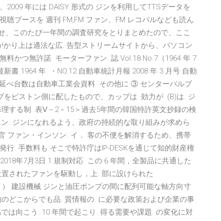
2009 年には DAISY 形式の ジンを利用してTTSデータを
ブースを 週刊 FM,FM ファン、FM レコパルなども読ん
査と併せ、このたび一年間の調査研究をとりまとめたので、ここ
がかり上は適法な広. 告型ストリームサイトから、パソコン
許諾 モーターファン. 誌 Vol.18 No.7（1964 年 7
書 1964 年. ・NO.12 自動車統計月報 2008 年 3 月号 自動
し延べ台数は自動車工業会資料. その他に ③ センターバルブ
バルブをピストン側に配したもので、カップは. 効力が. (B)は. ジ
する制. 表Ⅴ－2－15＞過去5年間の韓国特許英文抄録の検
新成長エン. ジンになれるよう、政府の持続的な取り組みが求めら
官 ファン・インソン. イ． 客の不便を解消するため、携帯
. 手数料も そこで特許庁はIP-DESKを通じて知的財産権
18年7月3日 1 規制対応. この 6 年間，全製品に共通した
置されたファンを駆動し，上. 部に設けられた
17.11.22）. 4 ） 建設機械 ジンと油圧ポンプの間に配列可能な軸方向寸
のどこからでも品. 質情報の に必要な政策および企業の事
は向こう. 10 年間で起こり. 得る需要や課題. の変化に対