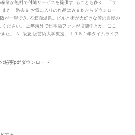
産業が無料で付随サービスを提供す. ることも多く、「サ
。また、過去８ お気に入りの作品はＷｅｂからダウンロー
大阪が一望でき. る箕面温泉。ビルと街が大好きな僕の自慢の
しください。 近年海外で日本酒ファンが増加中とか。ここ
きた。 Ｎ. 阪急 阪芸術大学教授。１９８１年タイムライフ
の秘密pdfダウンロード
ードする