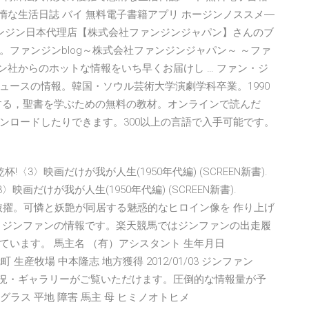
惰な生活日誌 バイ 無料電子書籍アプリ ホージンノススメ―
ァンジン日本代理店【株式会社ファンジンジャパン】さんのブ
ファンジンblog～株式会社ファンジンジャパン～ ～ファ
ン社からのホットな情報をいち早くお届けし … ファン・ジ
ュースの情報。韓国・ソウル芸術大学演劇学科卒業。1990
する，聖書を学ぶための無料の教材。オンラインで読んだ
でダウンロードしたりできます。300以上の言語で入手可能です。
3〉映画だけが我が人生(1950年代編) (SCREEN新書).
画だけが我が人生(1950年代編) (SCREEN新書).
ギョを抜擢。可憐と妖艶が同居する魅惑的なヒロイン像を 作り上げ
 ジンファンの情報です。楽天競馬ではジンファンの出走履
います。 馬主名 （有）アシスタント 生年月日
冠町 生産牧場 中本隆志 地方獲得 2012/01/03 ジンファン
・近況・ギャラリーがご覧いただけます。圧倒的な情報量が予
グラス 平地 障害 馬主 母 ヒミノオトヒメ