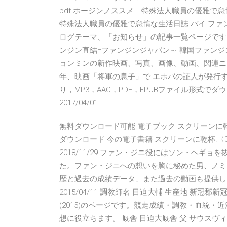
pdf ホージンノススメ―特殊法人職員の優雅で怠
特殊法人職員の優雅で怠惰な生活日誌 バイ フ
ログテーマ、「お知らせ」の記事一覧ページです。
ンジン直結=ファンジンジャパン～ 韓国ファンジ
ョンミンの新作映画、写真、画像、動画、関連ニ
年、映画「将軍の息子」で エホバの証人が発行
り，MP3，AAC，PDF，EPUBファイル形式
2017/04/01
無料ダウンロード可能 電子ブック スクリーンに乾杯!〈
ダウンロード 今の電子書籍 スクリーンに乾杯!〈3〉映
2018/11/29 ファン・ジニ役にはソン・ヘ
た。ファン・ジニへの想いを胸に秘めた男、ノミ
歴と過去の成績データ、また過去の動画も提供して
2015/04/11 調教師名 目迫大輔 生産地 新冠郡新
(2015)のページです。競走成績・調教・血統
想に役立ちます。 厩舎 目迫大厩舎 父 サウスヴィ