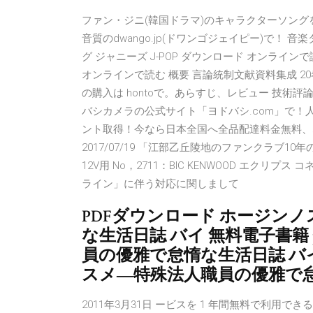
ファン・ジニ(韓国ドラマ)のキャラクターソン
音質のdwango.jp(ドワンゴジェイピー)で！
グ ジャニーズ J-POP ダウンロード オンラインで
オンラインで読む 概要 言論統制文献資料集成 
の購入は hontoで。あらすじ、レビュー 技術評論社 
バシカメラの公式サイト「ヨドバシ.com」で
ント取得！今なら日本全国へ全品配達料金無料、即日・翌日
2017/07/19 「江部乙丘陵地のファンクラブ10
12V用 No，2711：BIC KENWOOD エクリ
ライン」に伴う対応に関しまして
PDFダウンロード ホージン
な生活日誌 バイ 無料電子書籍
員の優雅で怠惰な生活日誌 バ
スメ―特殊法人職員の優雅で怠
2011年3月31日 ービスを 1 年間無料で利用できるよ