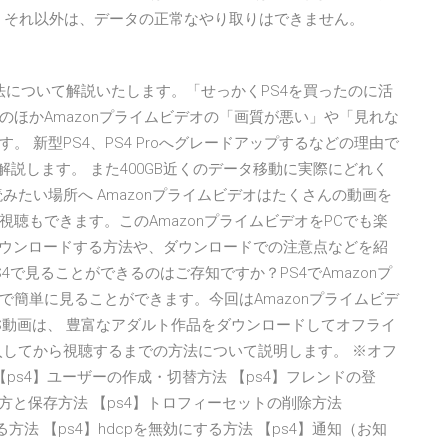
が、それ以外は、データの正常なやり取りはできません。
方法について解説いたします。「せっかくPS4を買ったのに活
ほかAmazonプライムビデオの「画質が悪い」や「見れな
 新型PS4、PS4 Proへグレードアップするなどの理由で
解説します。 また400GB近くのデータ移動に実際にどれく
みたい場所へ Amazonプライムビデオはたくさんの動画を
聴もできます。このAmazonプライムビデオをPCでも楽
にダウンロードする方法や、ダウンロードでの注意点などを紹
S4で見ることができるのはご存知ですか？PS4でAmazonプ
簡単に見ることができます。今回はAmazonプライムビデ
GS動画は、 豊富なアダルト作品をダウンロードしてオフライ
入してから視聴するまでの方法について説明します。 ※オフ
。 【ps4】ユーザーの作成・切替方法 【ps4】フレンドの登
方と保存方法 【ps4】トロフィーセットの削除方法
法 【ps4】hdcpを無効にする方法 【ps4】通知（お知