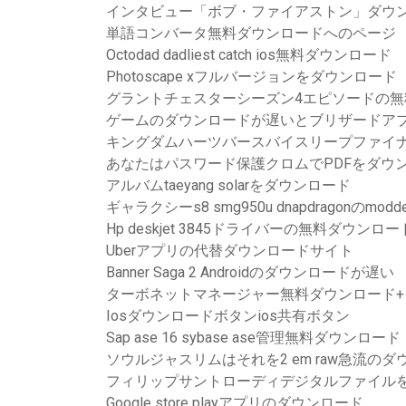
インタビュー「ボブ・ファイアストン」ダウン
単語コンバータ無料ダウンロードへのページ
Octodad dadliest catch ios無料ダウンロード
Photoscape xフルバージョンをダウンロード
グラントチェスターシーズン4エピソードの無
ゲームのダウンロードが遅いとブリザードア
キングダムハーツバースバイスリープファイナ
あなたはパスワード保護クロムでPDFをダウ
アルバムtaeyang solarをダウンロード
ギャラクシーs8 smg950u dnapdragon
Hp deskjet 3845ドライバーの無料ダウンロー
Uberアプリの代替ダウンロードサイト
Banner Saga 2 Androidのダウンロードが遅い
ターボネットマネージャー無料ダウンロード+
Iosダウンロードボタンios共有ボタン
Sap ase 16 sybase ase管理無料ダウンロード
ソウルジャスリムはそれを2 em raw急流の
フィリップサントローディデジタルファイル
Google store playアプリのダウンロード