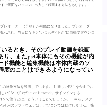
ードで画面をパソコンに出力して録画する方法もあります。ここ
トなどのプレオーダー（予約）が可能になりました。プレオーダー
示され、当日になると“いつも使うPS4”に自動でダウンロ
ているとき、そのプレイ動画を録画
り、またps4本体にもその機能が内
ード機能と編集機能は本体内蔵のソ
程度のことはできるようになってい
PS4 の操作方法を説明しています。 1. 新しいPS4 を今までお
S4 でPlayStation Networkにサインインする。
クトップパソコンで使うとは、どういうことでしょうか。PS4 をデスク
S4 用のソフトウェアは、パソコンでは動作しません。 接