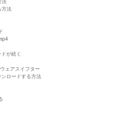
方法
る方法
ド
p4
ロードが続く
ァームウェアスイフター
をダウンロードする方法
る