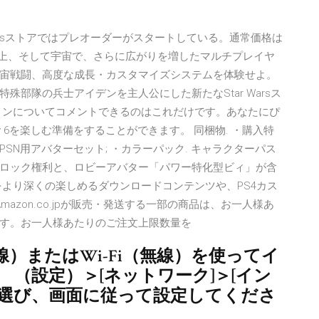
amesストアではプレオーダーがスタートしている。通常価格は
は20 地上、そして宇宙で、さらに広がりを増したマルチプレイヤ
宙戦闘、高度な成長・カスタマイズシステムを体験せよ。
部隊の兵士アイデンを主人公にした新たなStar Warsス
ョンについてコメントできるのはこれだけです。あなたにぴ
y 6を楽しむ準備をすることができます。 同梱物. ・購入特
 ・PSN用アバターセット; ・カラーパック. キャラクターパス
アンロック権利と、ロビーアバター「パワー特化型ビィ」が含
ムをより深くの楽しめるダウンロードコンテンツや、PS4カス
azon.co.jpが販売・発送する一部の商品は、お一人様あ
ます。お一人様あたりのご注文上限数量を
線）またはWi-Fi（無線）を使ってイ
 （設定）＞[ネットワーク]＞[イン
を選び、画面に従って設定してくださ