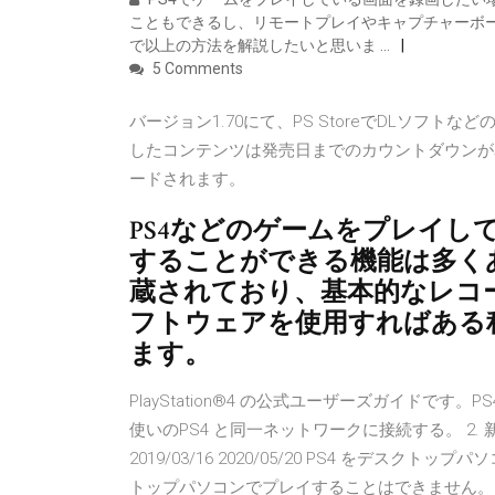
こともできるし、リモートプレイやキャプチャーボ
で以上の方法を解説したいと思いま …
5 Comments
バージョン1.70にて、PS StoreでDLソフ
したコンテンツは発売日までのカウントダウンが表
ードされます。
PS4などのゲームをプレイし
することができる機能は多くあ
蔵されており、基本的なレコ
フトウェアを使用すればある
ます。
PlayStation®4 の公式ユーザーズガイドです。
使いのPS4 と同一ネットワークに接続する。 2. 新しいP
2019/03/16 2020/05/20 PS4 をデス
トップパソコンでプレイすることはできません。P