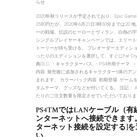
らせ
2020年秋リリースが予定されており、Epic G
2580円だが、2020年6月21日3時30分まで
ーの戦場。伝説のヒーローとヴィラン、白熱の宇
シングルプレイヤーキャンペーンでは、エリート特殊
トーリーが待ち受ける。 プレオーダーエディシ
ったりのエディションを選択して、すぐにFar Cr
典DLC; ・キャラクターパス; ・PS4®用テーマ.
内容: 発売後に追加されるキャラクター5体の
まれます。 カラーパック内容: 初期登場 ゲー
タムテーマ、グッズなどが付いてくる。 注記： Am
たりのご注文数量を限定させていただいており
PS4™ではLANケーブル（有
ンターネットへ接続できます。
ターネット接続を設定する]
い。