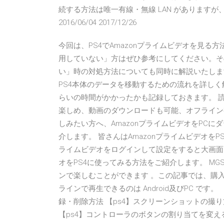
続する方法は唯一有線・無線 LAN があります
2016/06/04 2017/12/26
今回は、PS4でAmazonプライムビデオを見る
用していない」方はぜひ参考にしてください。その
い」時の対処方法についても同時に解説いたします。
PS4本体のデータを移動するための流れを詳しく
らいの時間がかかったかも記録しておきます。 読
楽しめ、動画のダウンロードも可能、オフライン視
しみたい方へ、AmazonプライムビデオをPC
介します。 皆さんはAmazonプライムビデオをP
ライムビデオをログインして設定をすると大画面で
オをPS4に使ってみる方法をご紹介します。 M
ンで楽しむことができます 。この記事では、購
ラインで再生できるのは Android及びPC です
録・削除方法 【ps4】スクリーンショットの撮り
【ps4】コントローラのボタンの割り当てを変える方