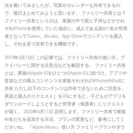
法を書いてみましたが、写真やカレンダーも共有できるの
で、後日まとめてみようと思います。 ファミリー共有とは？
ファミリー共有というのは、家族の中で親と子供などがそれ
ぞれiPhoneを使用していた場合に、成人である誰か1名が管理
者となってiTunes、iBooks、App Storeでコンテンツを購入
し、それを皆で共有できる機能です。
2019年5月10日 この記事では、ファミリー共有の使い方、プ
ライバシーに関する注意点などを解説する。 ファミリー共有
とは、家族のApple IDをひとつのApple IDに紐づけ、アプリや
音楽などの購入コンテンツを家族それぞれのiPhoneやiPadに
共有 ただし以下のコンテンツは共有できないためご注意を。
承認と購入のリクエスト］をONにすると、子どもがアプリを
ダウンロードしようとすると管理者（保護者）にリクエスト
が届く。 2020年6月11日 説明します。ファミリー共有で家族
や友だちを追加する方法、プランの変更など、参考にしてく
ださいね。 『Apple Music』使い方 ファミリープランやダウ