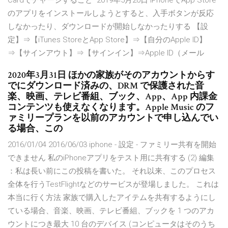
Cardでチャージすること 2019年5月20日 iPhoneでApp Store
のアプリをインストールしようとすると、入手ボタンが反応
しなかったり、ダウンロードが開始しなかったりする 【設
定】⇒【iTunes StoreとApp Store】⇒【自分のApple ID】
⇒【サインアウト】⇒【サインイン】⇒Apple ID（メール
2020年3月31日 ほかの家族がそのアカウントからす
でにダウンロード済みの、DRM で保護された音
楽、映画、テレビ番組、ブック、App、App 内課金
コンテンツも使えなくなります。Apple Music のフ
ァミリープランを以前のアカウントで申し込んでい
る場合、この
2016/01/04 2016/06/03 iphone - 設定 - ファミリー共有を開始
できません 私のiPhoneアプリをテスト用に共有する (2) 編集
：私は長い前にこの投稿を書いた。 それ以来、このプロセス
全体を行うTestFlightなどのサービスが登場しました。 これは
本当に行く方法 家族で購入したアイテムを共有するようにし
ている場合、音楽、映画、テレビ番組、ブックを 1 つのアカ
ウントにつき最大 10 台のデバイス (コンピュータはそのうち