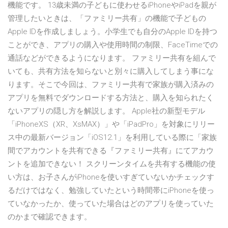
機能です。 13歳未満の子どもに使わせるiPhoneやiPadを親が
管理したいときは、「ファミリー共有」の機能で子どもの
Apple IDを作成しましょう。小学生でも自分のApple IDを持つ
ことができ、アプリの購入や使用時間の制限、FaceTimeでの
通話などができるようになります。 ファミリー共有を組んで
いても、共有方法を知らないと別々に購入してしまう事にな
ります。そこで今回は、ファミリー共有で家族が購入済みの
アプリを無料でダウンロードする方法と、購入を知られたく
ないアプリの隠し方を解説します。 Apple社の新型モデル
「iPhoneXS（XR、XsMAX）」や「iPadPro」を対象にリリー
ス中の最新バージョン「iOS12.1」を利用している際に「家族
間でアカウントを共有できる『ファミリー共有』にてアカウ
ントを追加できない！ スクリーンタイムを共有する機能の使
い方は、お子さんがiPhoneを使いすぎていないかチェックす
るだけではなく、勉強していたという時間帯にiPhoneを使っ
ていなかったか、使っていた場合はどのアプリを使っていた
のかまで確認できます。