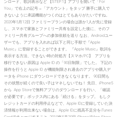
ンロード、歌詞表示など 【STEP.1】アプリを開いて「For
You」で右上の記号→「アカウント」をタップ 勝手に購入で
きないように承認機能がつくのはとてもありがたいですね。
2020年5月12日 ファミリープランの場合は誰か1人が先に登録
し、スマホで家族とファミリー共有を設定した後に、そのフ
ァミリー共有グループへの参加依頼を送り なお、Androidユー
ザーでも、アプリを入れれば以下と同じ手順で『Apple
Music』に登録することができます。 『Apple Music』歌詞を
表示する方法、できない時の対処方【スマホ/PC】 アプリを
移行できない原因は Apple ID の「90日制限」でした。 下記の
操作を行うと Apple ID が機能制限され過去のアプリや購入デ
ータを iPhone にダウンロードできなくなります。 90日間も
その状態が続くので良い子はマネしないでね！ 先日、iPhone5
から App Storeで無料アプリのダウンロードを行い、「確認
が必要です」ボックス内にある「続ける」をタップ。 もしク
レジットカードの利用停止などで、Apple IDに登録していた決
済情報が利用出来ない場合は、Apple IDに残高不足分をiTunes