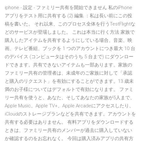
iphone - 設定 - ファミリー共有を開始できません 私のiPhone
アプリをテスト用に共有する (2) 編集 ：私は長い前にこの投
稿を書いた。 それ以来、このプロセス全体を行うTestFlightな
どのサービスが登場しました。 これは本当に行く方法 家族で
購入したアイテムを共有するようにしている場合、音楽、映
画、テレビ番組、ブックを 1 つのアカウントにつき最大 10 台
のデバイス (コンピュータはそのうち 5 台まで) にダウンロー
ドできます。共有できないアイテムも一部あります。家族の
ファミリー共有の管理者は、未成年のご家族に対して「承認
と購入のリクエスト」を有効にすることができます。13 歳未
満のお子様についてはデフォルトで有効になります。 ファミ
リー共有を使うと、あなた、そしてあなたの家族が5人まで、
Apple Music、Apple TV+、Apple Arcadeにアクセスしたり、
iCloudのストレージプランなどを共有できます。アカウントを
共有する必要はありません。 有料アプリをダウンロードする
ときは、ファミリー共有のメンバーが過去に購入していない
か確認するのをお忘れなく。 今回は購入済みアプリの共有方