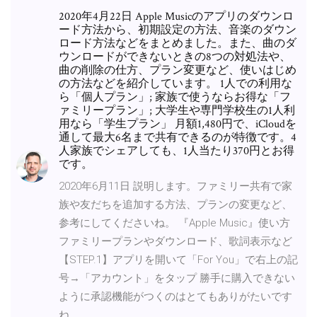
2020年4月22日 Apple Musicのアプリのダウンロ
ード方法から、初期設定の方法、音楽のダウン
ロード方法などをまとめました。また、曲のダ
ウンロードができないときの8つの対処法や、
曲の削除の仕方、プラン変更など、使いはじめ
の方法などを紹介しています。 1人での利用な
ら「個人プラン」; 家族で使うならお得な「フ
ァミリープラン」; 大学生や専門学校生の1人利
用なら「学生プラン」 月額1,480円で、iCloudを
通して最大6名まで共有できるのが特徴です。4
人家族でシェアしても、1人当たり370円とお得
です。
2020年6月11日 説明します。ファミリー共有で家
族や友だちを追加する方法、プランの変更など、
参考にしてくださいね。 『Apple Music』使い方
ファミリープランやダウンロード、歌詞表示など
【STEP.1】アプリを開いて「For You」で右上の記
号→「アカウント」をタップ 勝手に購入できない
ように承認機能がつくのはとてもありがたいです
ね。